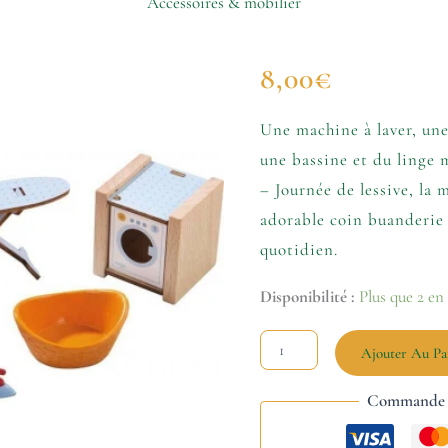
Accessoires & mobilier
quantité
8,00
€
de
Little
Friends
Une machine à laver, une 
–
une bassine et du linge m
Journée
de
– Journée de lessive, la
lessive
adorable coin buanderie 
quotidien.
Disponibilité :
Plus que 2 en
Ajouter Au Pa
Commande s