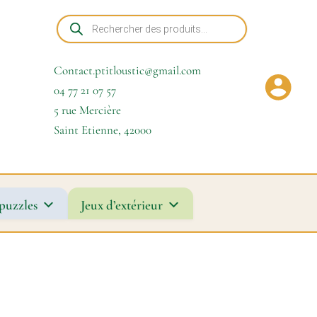
Recherche
de
produits
Contact.ptitloustic@gmail.com
04 77 21 07 57
5 rue Mercière
Saint Etienne
,
42000
puzzles
Jeux d’extérieur