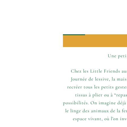
Description
Informations comp
Une peti
Chez les Little Friends aus
Journée de lessive, la ma
recréer tous les petits gest
tissus à plier ou à “rep
possibilités. On imagine déjà
le linge des animaux de la f
espace vivant, où l’on in