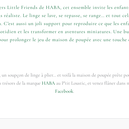
rs Little Friends de HABA, cet ensemble invite les enfants 
 réaliste. Le linge se lave, se repasse, se range… et tout cel
. C’est aussi un joli support pour reproduire ce que les enf
otidien et les transformer en aventures miniatures. Une bu
pour prolonger le jeu de maison de poupée avec une touche d
 un soupçon de linge à plier… et voilà la maison de poupée prête po
s trésors de la marque
HABA
au P’tit Loustic, et venez flâner dans 
Facebook
.