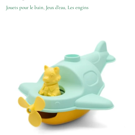
Jouets pour le bain
,
Jeux d’eau
,
Les engins
quantité
de
L'Hydravion
de
Petit
Renard
-
Turquoise