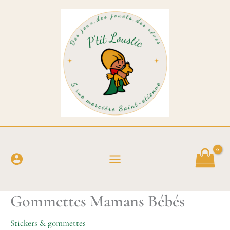
Aller
au
contenu
Gommettes Mamans Bébés
Stickers & gommettes