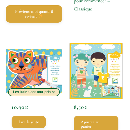
pour commencer –
Classique
Préviens-moi quand il
revient
10,90
€
8,50
€
Lire la suite
Ajouter au
panier