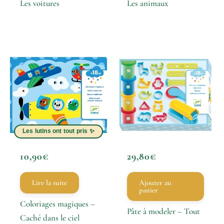
Les voitures
Les animaux
10,90
€
29,80
€
Lire la suite
Ajouter au
panier
Coloriages magiques –
Pâte à modeler – Tout
Caché dans le ciel