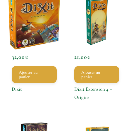
32,00
€
21,00
€
Ajouter au
Ajouter au
panier
panier
Dixit
Dixit Extension 4 –
Origins