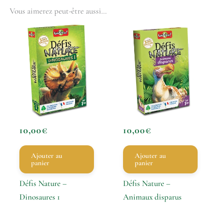
Vous aimerez peut-être aussi…
10,00
€
10,00
€
Ajouter au
Ajouter au
panier
panier
Défis Nature –
Défis Nature –
Dinosaures 1
Animaux disparus