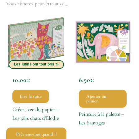
Vous aimerez peut-être aussi…
10,00
€
8,90
€
Lire la suite
Ajouter au
panier
Créer avec du papier –
Peinture à la palette –
Les jolis chats d’Elodie
Les Sauvages
Préviens-moi quand il