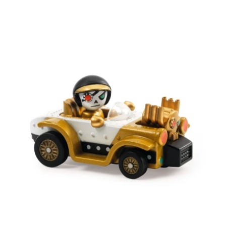
quantité
de
Crazy
Motors
-
Motor
Skull