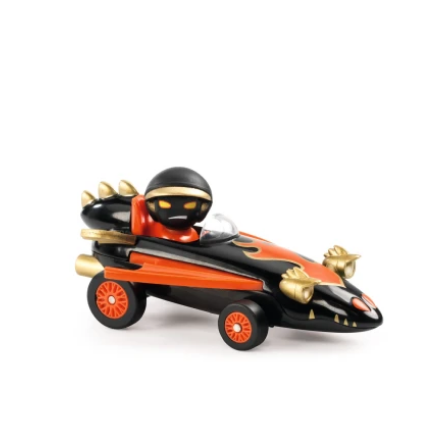
quantité
de
Crazy
Motors
-
Dragon
Fire