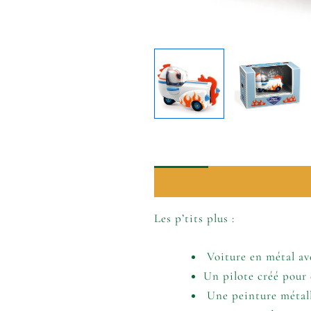
Description
Informations comp
Les p’tits plus :
Voiture en métal av
Un pilote créé pour 
Une peinture métall