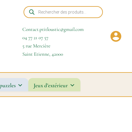
Recherche
de
produits
Contact.ptitloustic@gmail.com
04 77 21 07 57
5 rue Mercière
Saint Etienne
,
42000
puzzles
Jeux d’extérieur