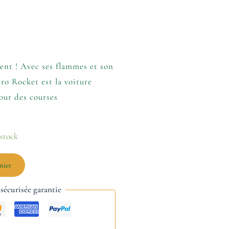
ent ! Avec ses flammes et son
ro Rocket est la voiture
pour des courses
 stock
nier
écurisée garantie