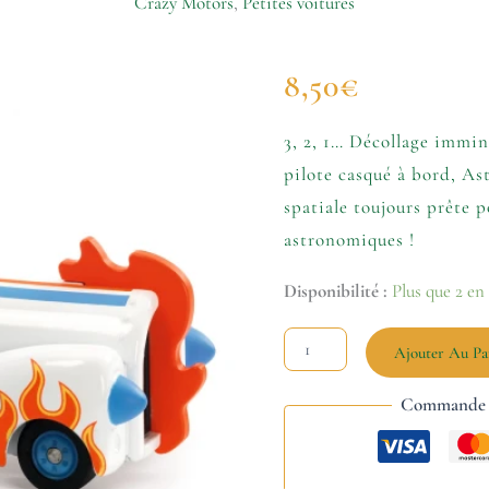
Crazy Motors
,
Petites voitures
quantité
8,50
€
de
Crazy
Motors
3, 2, 1… Décollage immin
-
pilote casqué à bord, Ast
Astro
Rocket
spatiale toujours prête 
astronomiques !
Disponibilité :
Plus que 2 en
Ajouter Au Pa
Commande s