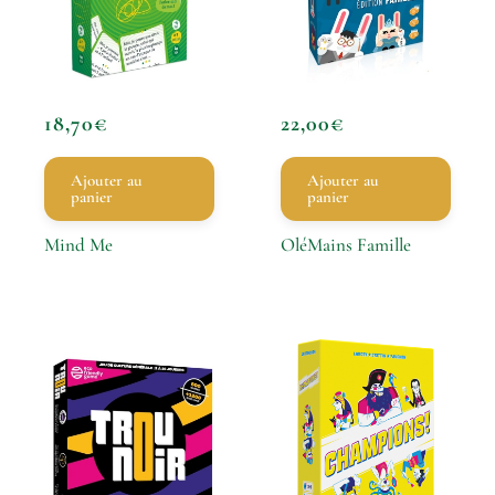
18,70
€
22,00
€
Ajouter au
Ajouter au
panier
panier
Mind Me
OléMains Famille