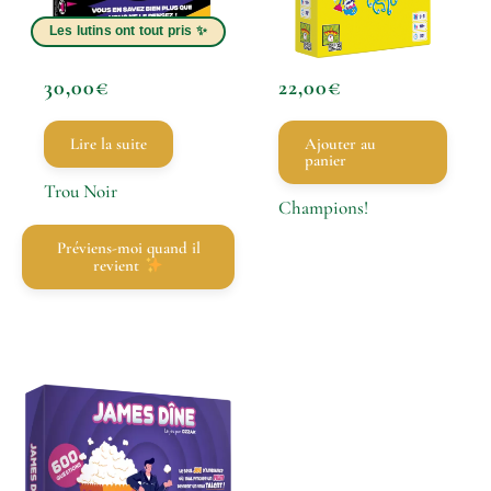
30,00
€
22,00
€
Lire la suite
Ajouter au
panier
Trou Noir
Champions!
Préviens-moi quand il
revient