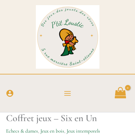
Aller
au
contenu
Coffret jeux – Six en Un
Echecs & dames
,
Jeux en bois
,
Jeux intemporels