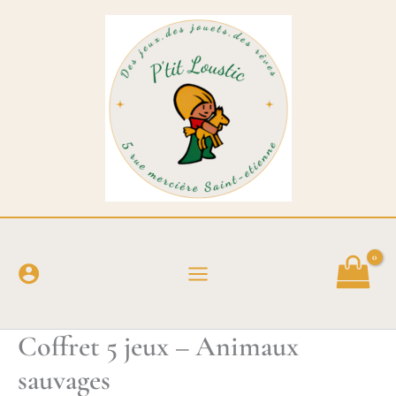
Aller
au
contenu
Coffret 5 jeux – Animaux
sauvages