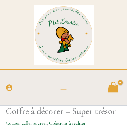
Aller
au
contenu
Coffre à décorer – Super trésor
Couper, coller & créer
,
Créations à réaliser