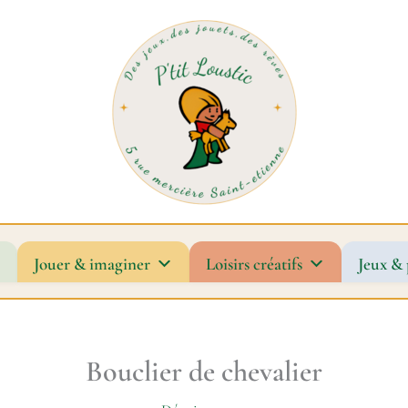
Jouer & imaginer
Loisirs créatifs
Jeux & 
Bouclier de chevalier