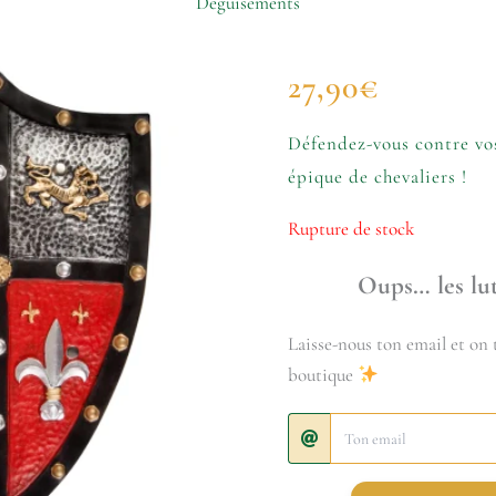
Déguisements
27,90
€
Défendez-vous contre vos
épique de chevaliers !
Rupture de stock
Oups… les lut
Laisse-nous ton email et on t
boutique