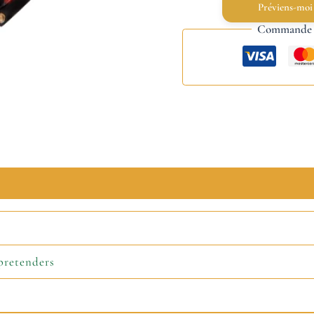
Préviens-moi
Commande s
pretenders