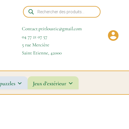
Recherche
de
produits
Contact.ptitloustic@gmail.com
04 77 21 07 57
5 rue Mercière
Saint Etienne
,
42000
puzzles
Jeux d’extérieur