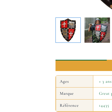
Informations complémentaires
Ages
+ 3 ans
Marque
Great 
Référence
14435