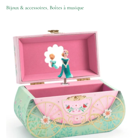
Bijoux & accessoires
,
Boîtes à musique
quantité
de
Boite
musique
Balade
en
carrosse