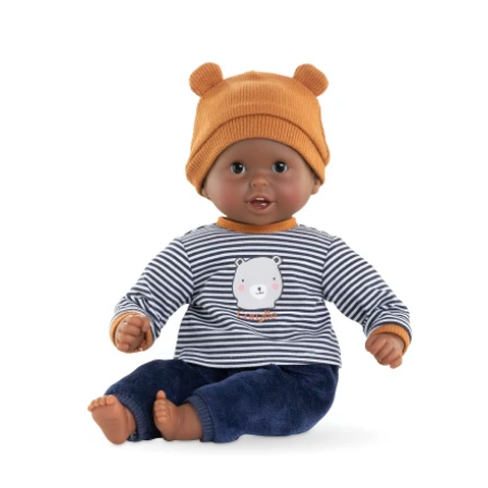
quantité
de
Poupon
Bébé
Câlin
-
Marius