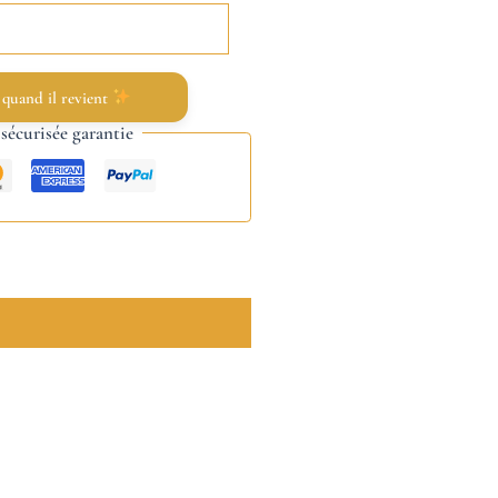
 quand il revient
écurisée garantie