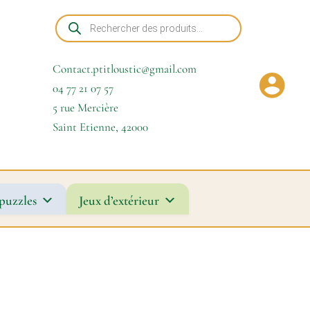
Recherche
de
produits
Contact.ptitloustic@gmail.com
04 77 21 07 57
5 rue Mercière
Saint Etienne
,
42000
puzzles
Jeux d’extérieur