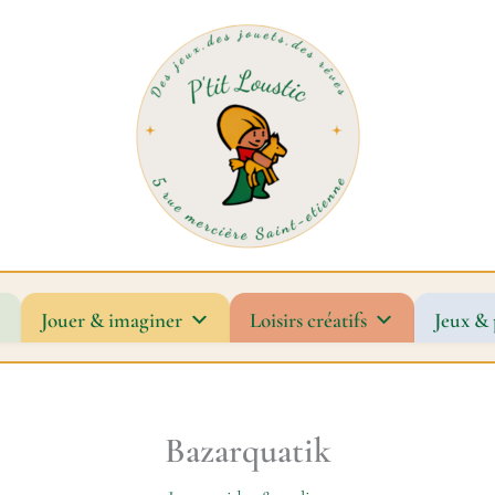
Jouer & imaginer
Loisirs créatifs
Jeux & 
Bazarquatik