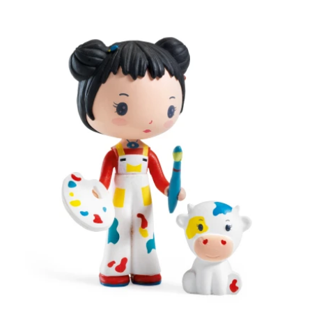
quantité
de
Tinyly
–
Barbouille
&
Gribs