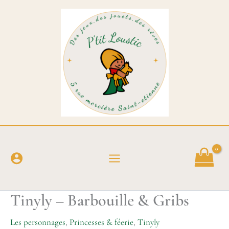
Aller
au
contenu
Tinyly – Barbouille & Gribs
Les personnages
,
Princesses & féerie
,
Tinyly