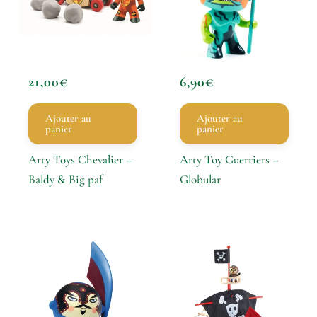
21,00
€
6,90
€
Ajouter au
Ajouter au
panier
panier
Arty Toys Chevalier –
Arty Toy Guerriers –
Baldy & Big paf
Globular