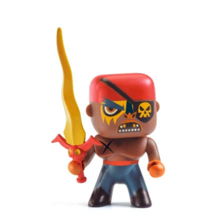
quantité
de
Arty
Toys
Pirate
–
Biglos