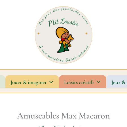
Jouer & imaginer
Loisirs créatifs
Jeux & 
Amuseables Max Macaron