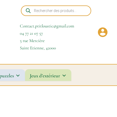
Recherche
de
produits
Contact.ptitloustic@gmail.com
04 77 21 07 57
5 rue Mercière
Saint Etienne
,
42000
puzzles
Jeux d’extérieur