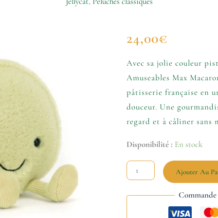
Jellycat
,
Peluches classiques
quantité
24,00
€
de
Amuseables
Max
Avec sa jolie couleur pis
Macaron
Amuseables Max Macaron
pâtisserie française en
douceur. Une gourmandise
regard et à câliner sans
Disponibilité :
En stock
Ajouter Au Pa
Commande s