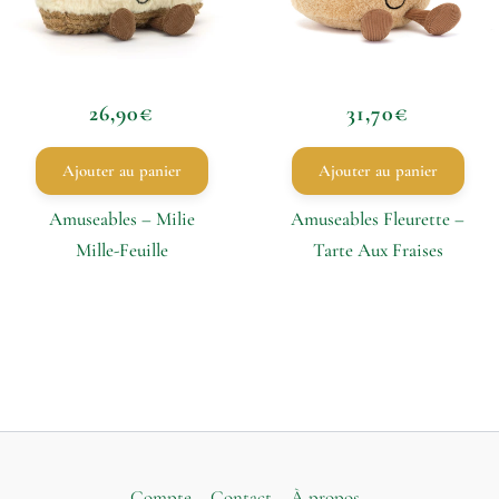
26,90
€
31,70
€
Ajouter au panier
Ajouter au panier
Amuseables – Milie
Amuseables Fleurette –
Mille-Feuille
Tarte Aux Fraises
Compte
Contact
À propos