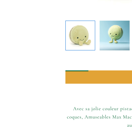
Description
P’tits plus
Infor
Avec sa jolie couleur pist
coques, Amuseables Max Macar
au