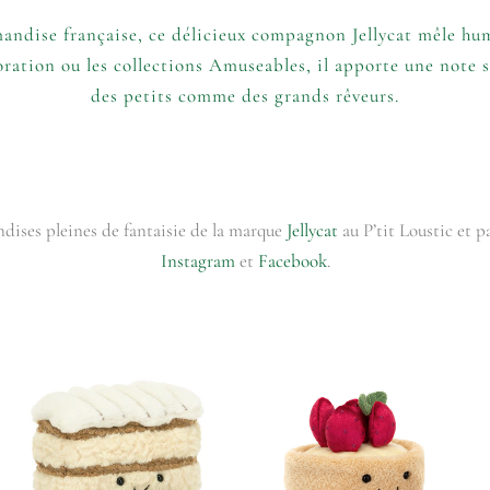
mandise française, ce délicieux compagnon Jellycat mêle hum
coration ou les collections Amuseables, il apporte une note 
des petits comme des grands rêveurs.
dises pleines de fantaisie de la marque
Jellycat
au P’tit Loustic et 
Instagram
et
Facebook
.