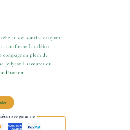
tache et son sourire craquant,
 transforme la célèbre
 un compagnon plein de
 Jellycat à savourer du
 modération.
nier
écurisée garantie