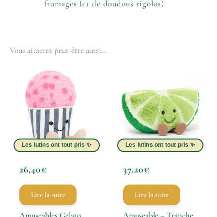
fromages (et de doudous rigolos)
Vous aimerez peut-être aussi…
26,40
€
37,20
€
Lire la suite
Lire la suite
Amuseables Gelato
Amuseable – Tranche