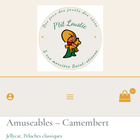
Aller
au
contenu
Amuseables – Camembert
Jellycat
,
Peluches classiques