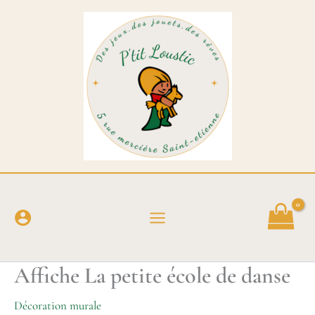
Aller
au
contenu
Affiche La petite école de danse
Décoration murale