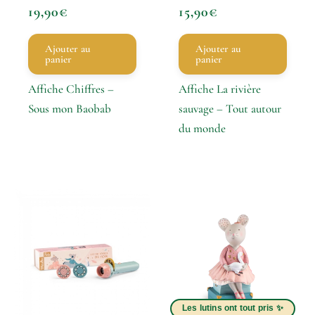
19,90
€
15,90
€
Ajouter au
Ajouter au
panier
panier
Affiche Chiffres –
Affiche La rivière
Sous mon Baobab
sauvage – Tout autour
du monde