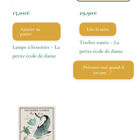
15,00
€
29,90
€
Ajouter au
Lire la suite
panier
Tirelire souris – La
Lampe à histoires – La
petite école de danse
petite école de danse
Préviens-moi quand il
revient