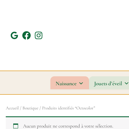
Aller
au
contenu
Naissance
Jouets d’éveil
Accueil
/
Boutique
/ Produits identifiés “Octocolor”
Aucun produit ne correspond à votre sélection.