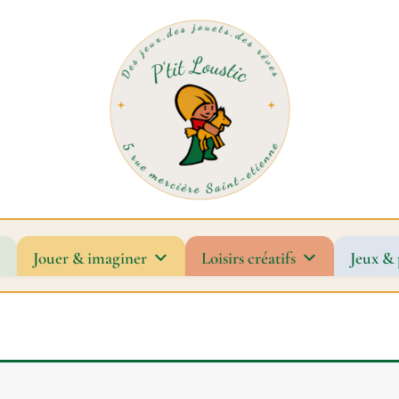
Jouer & imaginer
Loisirs créatifs
Jeux & 