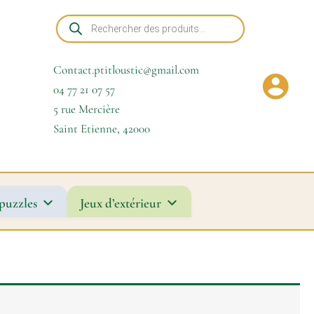
Recherche
de
produits
Contact.ptitloustic@gmail.com
04 77 21 07 57
5 rue Mercière
Saint Etienne
,
42000
puzzles
Jeux d’extérieur